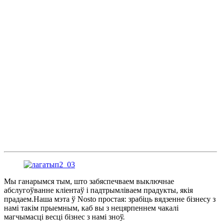
Мы ганарымся тым, што забяспечваем выключнае
абслугоўванне кліентаў і падтрымліваем прадукты, якія
прадаем.Наша мэта ў Nosto простая: зрабіць вядзенне бізнесу з
намі такім прыемным, каб вы з нецярпеннем чакалі
магчымасці весці бізнес з намі зноў.