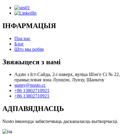
ІНФАРМАЦЫЯ
Пра нас
Блог
Што мы робім
Звяжыцеся з намі
Адзін з Іст-Сайда, 2-і паверх, вуліца Шэн'е Сі № 22,
прамысловая зона Луншэн, Лунху, Шаньтоу
sunny@nosto.cc
+86 13802710921
+86 13802710921
АДПАВЯДНАСЦЬ
Nosto імкнецца забяспечваць дасканаласць вытворчасці.