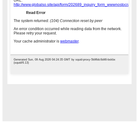
Напішыце тут сваё паведамленне і адпраўце яго нам