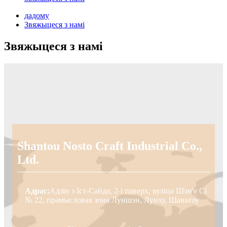
дадому
Звяжыцеся з намі
Звяжыцеся з намі
Shantou Nosto Craft Industrial Co.,
Ltd.
Адрас:
Адзін з Іст-Сайда, 2-і паверх, вуліца Шэн'е Сі
№ 22, прамысловая зона Луншэн, Лунху, Шаньтоу