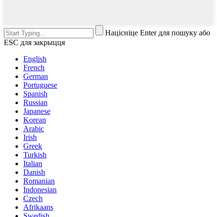
Націсніце Enter для пошуку або
ESC для закрыцця
English
French
German
Portuguese
Spanish
Russian
Japanese
Korean
Arabic
Irish
Greek
Turkish
Italian
Danish
Romanian
Indonesian
Czech
Afrikaans
Swedish