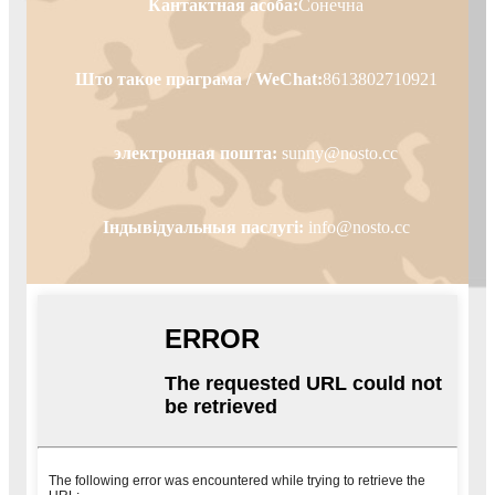
Кантактная асоба:
Сонечна
Што такое праграма / WeChat:
8613802710921
электронная пошта:
sunny@nosto.cc
Індывідуальныя паслугі:
info@nosto.cc