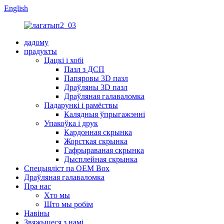
English
дадому
прадукты
Цацкі і хобі
Пазл з ДСП
Папяровы 3D пазл
Драўляны 3D пазл
Драўляная галаваломка
Падарункі і рамёствы
Калядныя ўпрыгажэнні
Упакоўка і друк
Кардонная скрынка
Жорсткая скрынка
Гафрыраваная скрынка
Дысплейная скрынка
Спецыяліст па OEM Box
Драўляная галаваломка
Пра нас
Хто мы
Што мы робім
Навіны
Звяжыцеся з намі