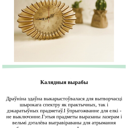
Калядныя вырабы
Драўніна здаўна выкарыстоўвалася для вытворчасці
шырокага спектру як практычных, так і
дэкаратыўных прадметаў.І ўпрыгожванне для елкі -
не выключэнне.Гэтыя прадметы выразаны лазерам і
вельмі дэталёва выгравіраваны для атрымання