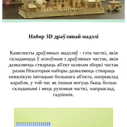
Набор 3D драўлянай мадэлі
Камплекты драўляных мадэляў - гэта часткі, якія
складаюцца ў асноўным з драўляных частак, якія
дазваляюць стварыць аб'ект шляхам зборкі частак
разам.Некаторыя наборы дазваляюць ствараць
невялікую імітацыю большага аб'екта, напрыклад
карабля, у той час як іншыя могуць быць больш
складанымі і мець рухомыя часткі, напрыклад,
гадзіннік.