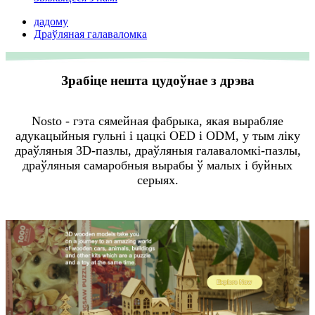
дадому
Драўляная галаваломка
Зрабіце нешта цудоўнае з дрэва
Nosto - гэта сямейная фабрыка, якая вырабляе
адукацыйныя гульні і цацкі OED і ODM, у тым ліку
драўляныя 3D-пазлы, драўляныя галаваломкі-пазлы,
драўляныя самаробныя вырабы ў малых і буйных
серыях.