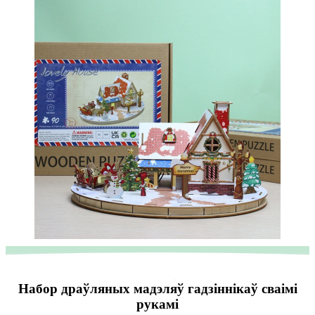
Набор драўляных мадэляў гадзіннікаў сваімі
рукамі