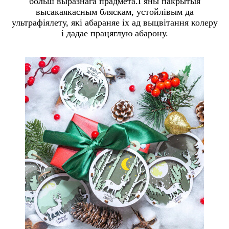
больш выразнага прадмета.І яны пакрытыя
высакаякасным бляскам, устойлівым да
ультрафіялету, які абараняе іх ад выцвітання колеру
і дадае працяглую абарону.