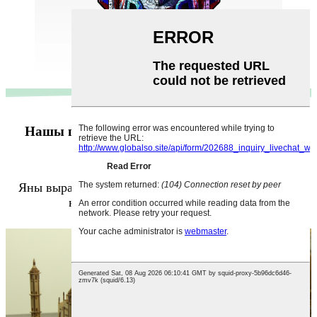
Нашы галаваломкі адпавядаюць ASTM D-
4236 і EN71
Яны вырабляюцца ў Кітаі, але дастаўляюцца туды,
куды ёсць аматары мадэлявання!