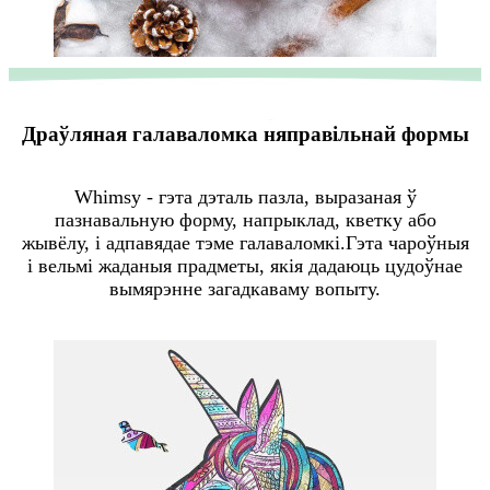
Драўляная галаваломка няправільнай формы
Whimsy - гэта дэталь пазла, выразаная ў
пазнавальную форму, напрыклад, кветку або
жывёлу, і адпавядае тэме галаваломкі.Гэта чароўныя
і вельмі жаданыя прадметы, якія дадаюць цудоўнае
вымярэнне загадкаваму вопыту.