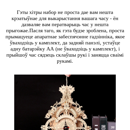
Гэты хітры набор не проста дае вам нешта
крэатыўнае для выкарыстання вашага часу - ён
дазваляе вам ператварыць час у нешта
прыгожае.Пасля таго, як гэта будзе зроблена, проста
прымацуеце апаратнае забеспячэнне гадзінніка, якое
ўваходзіць у камплект, да задняй панэлі, устаўце
адну батарэйку АА (не ўваходзіць у камплект), і
прыйшоў час сядзець склаўшы рукі і заняцца сваімі
рукамі.