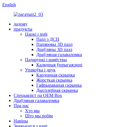
English
дадому
прадукты
Цацкі і хобі
Пазл з ДСП
Папяровы 3D пазл
Драўляны 3D пазл
Драўляная галаваломка
Падарункі і рамёствы
Калядныя ўпрыгажэнні
Упакоўка і друк
Кардонная скрынка
Жорсткая скрынка
Гафрыраваная скрынка
Дысплейная скрынка
Спецыяліст па OEM Box
Драўляная галаваломка
Пра нас
Хто мы
Што мы робім
Навіны
Звяжыцеся з намі