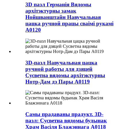
3D пазл Германія Вядомы
архітэктурны замак
Нойшванштайн Навучальная
цацка ручной працы сваімі рукамі
A0120
3D-пазл Навучальная цацка
ручной работы для дзяцей
Сусветна вядомы архітэктурны
Нотр-Дам дэ Пары A0119
Самы прадаваны прадукт. 3D-
пазл: Сусветна вядомы будынак
Храм Васіля Блажэннага A0118