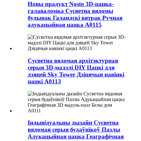
Новы прадукт Nosto 3D-цацка-
галаваломка Сусветна вядомы
будынак Галандскі вятрак Ручная
адукацыйная цацка A0115
Сусветна вядомая архітэктурная
серыя 3D-мадэлі DIY Цацкі для
дзяцей Sky Tower Дзіцячыя навінкі
цацкі A0113
Індывідуальны дызайн Сусветна
вядомая серыя будаўнікоў Пазлы
Адукацыйная цацка Геаграфічная