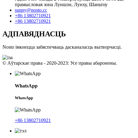
прамысловая зона Луншэн, Лунху, Шаньтоу
sunny@nosto.cc
+86 13802710921
+86 13802710921
АДПАВЯДНАСЦЬ
Nosto імкнецца забяспечваць дасканаласць вытворчасці.
© Аўтарскае права - 2020-2023: Усе правы абаронены.
WhatsApp
WhatsApp
+86 13802710921