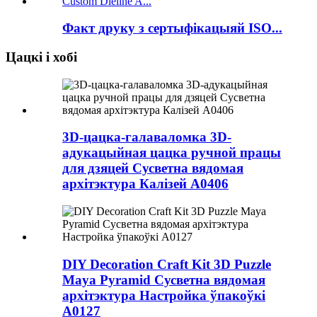
Факт друку з сертыфікацыяй ISO...
Цацкі і хобі
3D-цацка-галаваломка 3D-
адукацыйная цацка ручной працы
для дзяцей Сусветна вядомая
архітэктура Калізей A0406
DIY Decoration Craft Kit 3D Puzzle
Maya Pyramid Сусветна вядомая
архітэктура Настройка ўпакоўкі
A0127