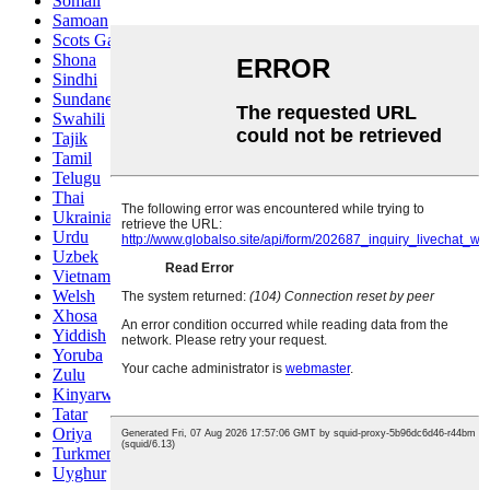
Somali
Samoan
Scots Gaelic
Shona
Sindhi
Sundanese
Swahili
Tajik
Tamil
Telugu
Thai
Ukrainian
Urdu
Uzbek
Vietnamese
Welsh
Xhosa
Yiddish
Yoruba
Zulu
Kinyarwanda
Tatar
Oriya
Turkmen
Uyghur