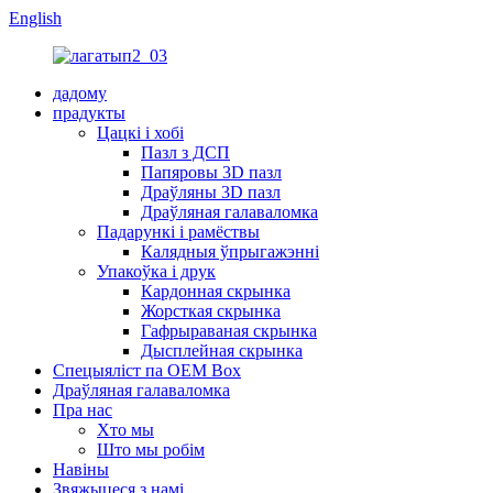
English
дадому
прадукты
Цацкі і хобі
Пазл з ДСП
Папяровы 3D пазл
Драўляны 3D пазл
Драўляная галаваломка
Падарункі і рамёствы
Калядныя ўпрыгажэнні
Упакоўка і друк
Кардонная скрынка
Жорсткая скрынка
Гафрыраваная скрынка
Дысплейная скрынка
Спецыяліст па OEM Box
Драўляная галаваломка
Пра нас
Хто мы
Што мы робім
Навіны
Звяжыцеся з намі