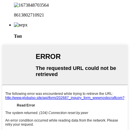
8613802710921
Топ