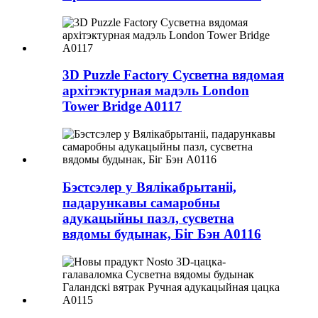
3D Puzzle Factory Сусветна вядомая
архітэктурная мадэль London
Tower Bridge A0117
Бэстсэлер у Вялікабрытаніі,
падарункавы самаробны
адукацыйны пазл, сусветна
вядомы будынак, Біг Бэн A0116