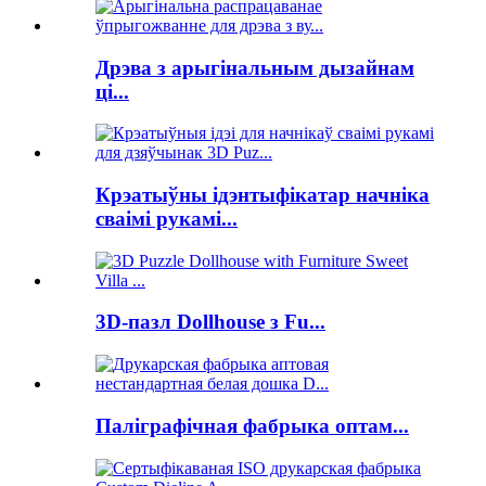
Дрэва з арыгінальным дызайнам
ці...
Крэатыўны ідэнтыфікатар начніка
сваімі рукамі...
3D-пазл Dollhouse з Fu...
Паліграфічная фабрыка оптам...