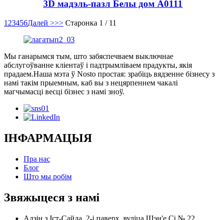
3D мадэль-пазл Белы дом A0111
1
2
3
4
5
6
Далей >
>>
Старонка 1 / 11
Мы ганарымся тым, што забяспечваем выключнае
абслугоўванне кліентаў і падтрымліваем прадукты, якія
прадаем.Наша мэта ў Nosto простая: зрабіць вядзенне бізнесу з
намі такім прыемным, каб вы з нецярпеннем чакалі
магчымасці весці бізнес з намі зноў.
ІНФАРМАЦЫЯ
Пра нас
Блог
Што мы робім
Звяжыцеся з намі
Адзін з Іст-Сайда, 2-і паверх, вуліца Шэн'е Сі № 22,