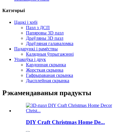
Катэгорыі
Цацкі і хобі
Пазл з ДСП
Папяровы 3D пазл
Драўляны 3D пазл
Драўляная галаваломка
Падарункі і рамёствы
Калядныя ўпрыгажэнні
Упакоўка і друк
Кардонная скрынка
Жорсткая скрынка
Гафрыраваная скрынка
Дысплейная скрынка
Рэкамендаваныя прадукты
DIY Craft Christmas Home De...