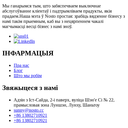
Мы ганарымся тым, што забяспечваем выключнае
абслугоўванне кліентаў і падтрымліваем прадукты, якія
прадаем.Наша мэта ў Nosto простая: зрабіць вядзенне бізнесу з
намі такім прыемным, каб вы з нецярпеннем чакалі
магчымасці весці бізнес з намі зноў.
ІНФАРМАЦЫЯ
Пра нас
Блог
Што мы робім
Звяжыцеся з намі
Адзін з Іст-Сайда, 2-і паверх, вуліца Шэн'е Сі № 22,
прамысловая зона Луншэн, Лунху, Шаньтоу
sunny@nosto.cc
+86 13802710921
+86 13802710921