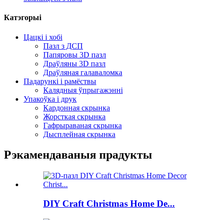
Катэгорыі
Цацкі і хобі
Пазл з ДСП
Папяровы 3D пазл
Драўляны 3D пазл
Драўляная галаваломка
Падарункі і рамёствы
Калядныя ўпрыгажэнні
Упакоўка і друк
Кардонная скрынка
Жорсткая скрынка
Гафрыраваная скрынка
Дысплейная скрынка
Рэкамендаваныя прадукты
DIY Craft Christmas Home De...