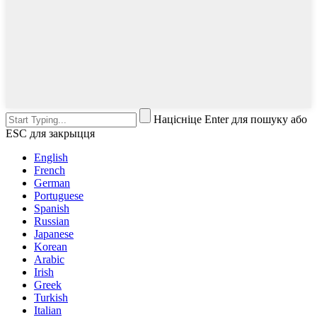
Націсніце Enter для пошуку або
ESC для закрыцця
English
French
German
Portuguese
Spanish
Russian
Japanese
Korean
Arabic
Irish
Greek
Turkish
Italian