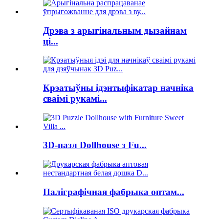
Дрэва з арыгінальным дызайнам
ці...
Крэатыўны ідэнтыфікатар начніка
сваімі рукамі...
3D-пазл Dollhouse з Fu...
Паліграфічная фабрыка оптам...