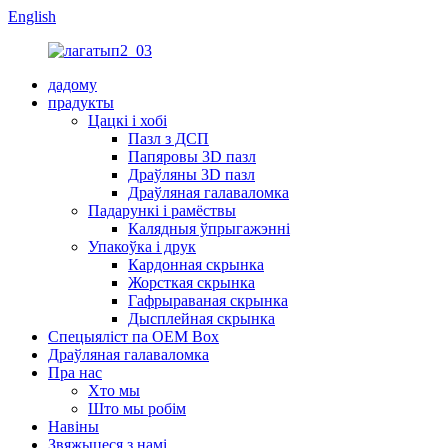
English
дадому
прадукты
Цацкі і хобі
Пазл з ДСП
Папяровы 3D пазл
Драўляны 3D пазл
Драўляная галаваломка
Падарункі і рамёствы
Калядныя ўпрыгажэнні
Упакоўка і друк
Кардонная скрынка
Жорсткая скрынка
Гафрыраваная скрынка
Дысплейная скрынка
Спецыяліст па OEM Box
Драўляная галаваломка
Пра нас
Хто мы
Што мы робім
Навіны
Звяжыцеся з намі