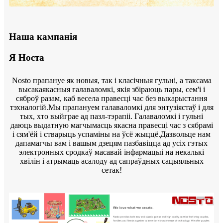
Наша кампанія
Я Носта
Nosto прапануе як новыя, так і класічныя гульні, а таксама
высакаякасныя галаваломкі, якія збіраюць пары, сем'і і
сяброў разам, каб весела правесці час без выкарыстання
тэхналогій.Мы прапануем галаваломкі для энтузіястаў і для
тых, хто выйграе ад пазл-тэрапіі. Галаваломкі і гульні
даюць выдатную магчымасць якасна правесці час з сябрамі
і сям'ёй і стварыць успаміны на ўсё жыццё.Дазвольце нам
дапамагчы вам і вашым дзецям пазбавіцца ад усіх гэтых
электронных сродкаў масавай інфармацыі на некалькі
хвілін і атрымаць асалоду ад сапраўдных сацыяльных
сетак!