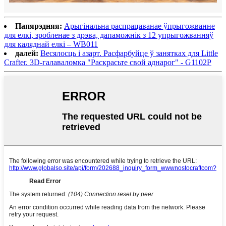
Папярэдняя:
Арыгінальна распрацаванае ўпрыгожванне
для елкі, зробленае з дрэва, дапаможнік з 12 упрыгожванняў
для каляднай елкі – WB011
далей:
Весялосць і азарт. Расфарбуйце ў занятках для Little
Crafter. 3D-галаваломка "Раскрасьте свой аднарог" - G1102P