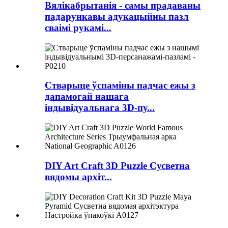
Вялікабрытанія - самы прадаваны
падарункавы адукацыйны пазл
сваімі рукамі...
Стварыце ўспаміны падчас ежы з
дапамогай нашага
індывідуальнага 3D-пу...
DIY Art Craft 3D Puzzle Сусветна
вядомы архіт...