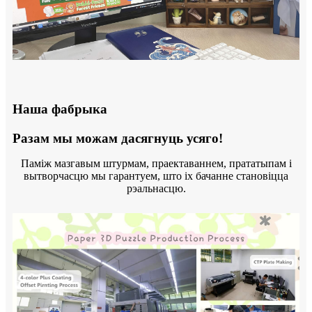
Наша фабрыка
Разам мы можам дасягнуць усяго!
Паміж мазгавым штурмам, праектаваннем, прататыпам і
вытворчасцю мы гарантуем, што іх бачанне становіцца
рэальнасцю.