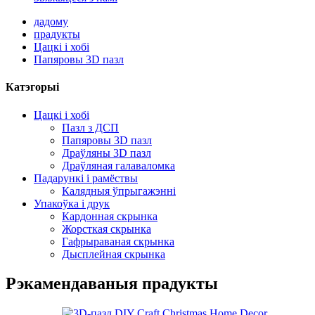
дадому
прадукты
Цацкі і хобі
Папяровы 3D пазл
Катэгорыі
Цацкі і хобі
Пазл з ДСП
Папяровы 3D пазл
Драўляны 3D пазл
Драўляная галаваломка
Падарункі і рамёствы
Калядныя ўпрыгажэнні
Упакоўка і друк
Кардонная скрынка
Жорсткая скрынка
Гафрыраваная скрынка
Дысплейная скрынка
Рэкамендаваныя прадукты