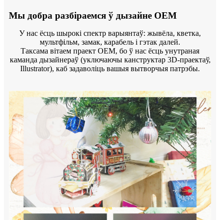
Мы добра разбіраемся ў дызайне OEM
У нас ёсць шырокі спектр варыянтаў: жывёла, кветка,
мультфільм, замак, карабель і гэтак далей.
Таксама вітаем праект OEM, бо ў нас ёсць унутраная
каманда дызайнераў (уключаючы канструктар 3D-праектаў,
Illustrator), каб задаволіць вашыя вытворчыя патрэбы.