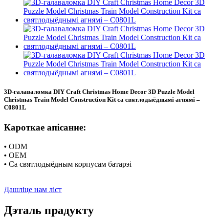
3D-галаваломка DIY Craft Christmas Home Decor 3D Puzzle Model
Christmas Train Model Construction Kit са святлодыёднымі агнямі –
C0801L
Кароткае апісанне:
• ODM
• OEM
• Са святлодыёдным корпусам батарэі
Дашліце нам ліст
Дэталь прадукту