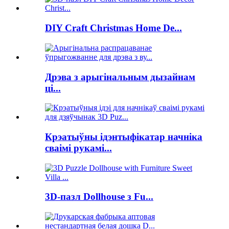
DIY Craft Christmas Home De...
Дрэва з арыгінальным дызайнам
ці...
Крэатыўны ідэнтыфікатар начніка
сваімі рукамі...
3D-пазл Dollhouse з Fu...