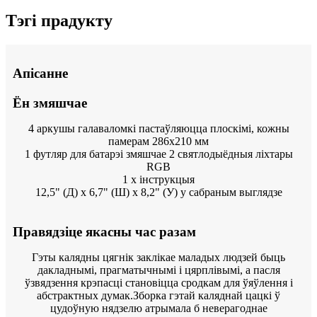
Тэгі прадукту
Апісанне
Ён змяшчае
4 аркушы галаваломкі пастаўляюцца плоскімі, кожны
памерам 286x210 мм
1 футляр для батарэі змяшчае 2 святлодыёдныя ліхтары
RGB
1 х інструкцыя
12,5" (Д) x 6,7" (Ш) x 8,2" (У) у сабраным выглядзе
Правядзіце якасны час разам
Гэты калядны цягнік заклікае маладых людзей быць
дакладнымі, прагматычнымі і цярплівымі, а пасля
ўзвядзення крэпасці становіцца сродкам для ўяўлення і
абстрактных думак.Зборка гэтай каляднай цацкі ў
цудоўную нядзелю атрымала б неверагоднае