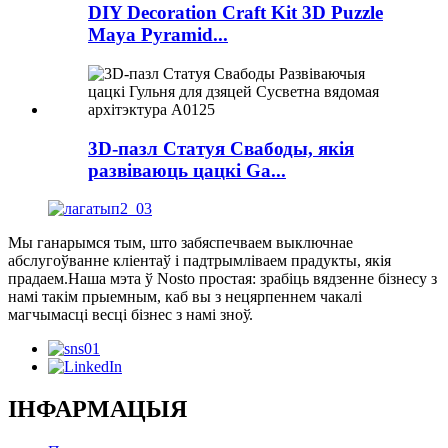
DIY Decoration Craft Kit 3D Puzzle
Maya Pyramid...
3D-пазл Статуя Свабоды, якія
развіваюць цацкі Ga...
Мы ганарымся тым, што забяспечваем выключнае
абслугоўванне кліентаў і падтрымліваем прадукты, якія
прадаем.Наша мэта ў Nosto простая: зрабіць вядзенне бізнесу з
намі такім прыемным, каб вы з нецярпеннем чакалі
магчымасці весці бізнес з намі зноў.
ІНФАРМАЦЫЯ