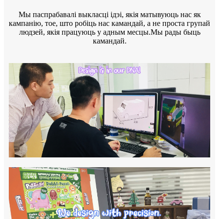
Мы паспрабавалі выкласці ідэі, якія матывуюць нас як
кампанію, тое, што робіць нас камандай, а не проста групай
людзей, якія працуюць у адным месцы.Мы рады быць
камандай.