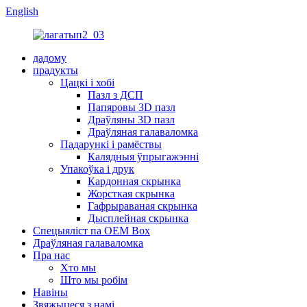
English
дадому
прадукты
Цацкі і хобі
Пазл з ДСП
Папяровы 3D пазл
Драўляны 3D пазл
Драўляная галаваломка
Падарункі і рамёствы
Калядныя ўпрыгажэнні
Упакоўка і друк
Кардонная скрынка
Жорсткая скрынка
Гафрыраваная скрынка
Дысплейная скрынка
Спецыяліст па OEM Box
Драўляная галаваломка
Пра нас
Хто мы
Што мы робім
Навіны
Звяжыцеся з намі