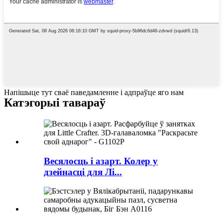
Напішыце тут сваё паведамленне і адпраўце яго нам
Катэгорыі тавараў
Весялосць і азарт. Колер у
дзейнасці для Лі...