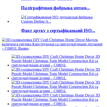
Паліграфічная фабрыка оптам...
Факт друку з сертыфікацыяй ISO...