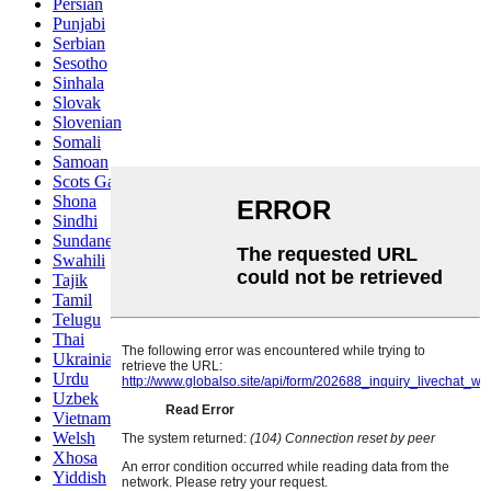
Persian
Punjabi
Serbian
Sesotho
Sinhala
Slovak
Slovenian
Somali
Samoan
Scots Gaelic
Shona
Sindhi
Sundanese
Swahili
Tajik
Tamil
Telugu
Thai
Ukrainian
Urdu
Uzbek
Vietnamese
Welsh
Xhosa
Yiddish