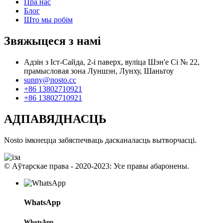
Пра нас
Блог
Што мы робім
Звяжыцеся з намі
Адзін з Іст-Сайда, 2-і паверх, вуліца Шэн'е Сі № 22,
прамысловая зона Луншэн, Лунху, Шаньтоу
sunny@nosto.cc
+86 13802710921
+86 13802710921
АДПАВЯДНАСЦЬ
Nosto імкнецца забяспечваць дасканаласць вытворчасці.
© Аўтарскае права - 2020-2023: Усе правы абаронены.
WhatsApp
WhatsApp