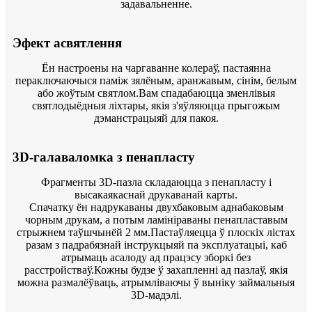
задавальненне.
Эфект асвятлення
Ён настроены на чаргаванне колераў, пастаянна
пераключаючыся паміж зялёным, аранжавым, сінім, белым
або жоўтым святлом.Вам спадабаюцца зменлівыя
святлодыёдныя ліхтары, якія з'яўляюцца прыгожым
дэманстрацыяй для пакоя.
3D-галаваломка з пенапласту
Фрагменты 3D-пазла складаюцца з пенапласту і
высакаякаснай друкаванай карты.
Спачатку ён надрукаваны двухбаковым аднабаковым
чорным друкам, а потым ламініраваны пенапластавым
стрыжнем таўшчынёй 2 мм.Пастаўляецца ў плоскіх лістах
разам з падрабязнай інструкцыяй па эксплуатацыі, каб
атрымаць асалоду ад працэсу зборкі без
расстройстваў.Кожны будзе ў захапленні ад пазлаў, якія
можна размалёўваць, атрымліваючы ў выніку займальныя
3D-мадэлі.