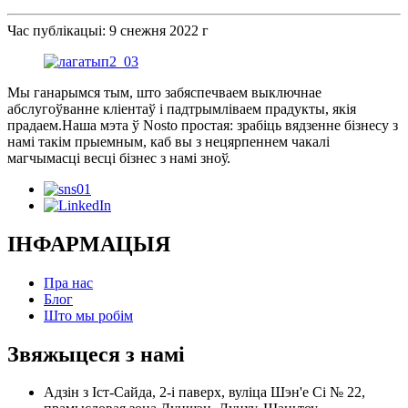
Час публікацыі: 9 снежня 2022 г
Мы ганарымся тым, што забяспечваем выключнае
абслугоўванне кліентаў і падтрымліваем прадукты, якія
прадаем.Наша мэта ў Nosto простая: зрабіць вядзенне бізнесу з
намі такім прыемным, каб вы з нецярпеннем чакалі
магчымасці весці бізнес з намі зноў.
ІНФАРМАЦЫЯ
Пра нас
Блог
Што мы робім
Звяжыцеся з намі
Адзін з Іст-Сайда, 2-і паверх, вуліца Шэн'е Сі № 22,