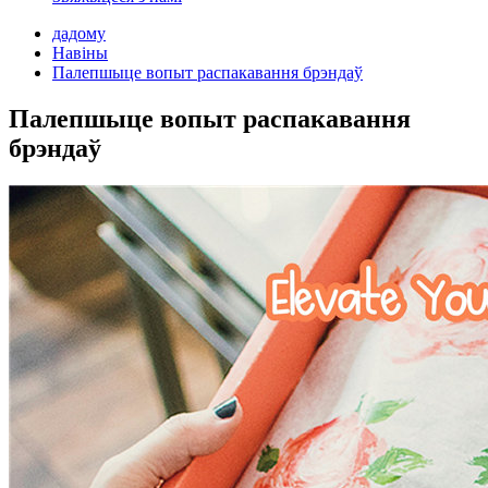
дадому
Навіны
Палепшыце вопыт распакавання брэндаў
Палепшыце вопыт распакавання
брэндаў