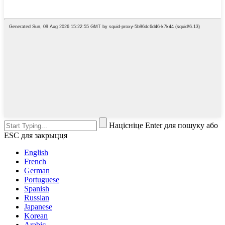
Націсніце Enter для пошуку або
ESC для закрыцця
English
French
German
Portuguese
Spanish
Russian
Japanese
Korean
Arabic