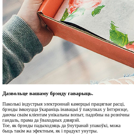
Дазвольце вашаму брэнду гаварыць.
Паколькі індустрыя электроннай камерцыі працягвае расці,
брэнды імкнуцца ўкараніць інавацыі ў пакупках у Інтэрнэце,
даючы сваім кліентам унікальны вопыт, падобны на рознічны
гандаль, прама да ўваходных дзвярэй.
Тое, як брэнды падыходзяць да ўнутранай упакоўкі, можа
быць такім жа эфектным, як і прадукт унутры.