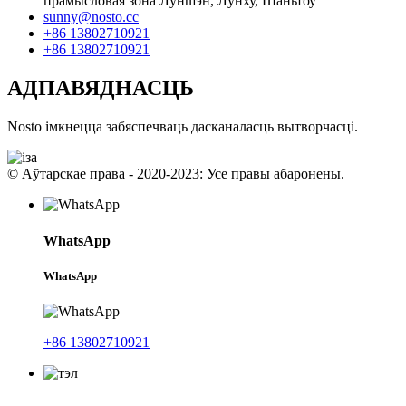
прамысловая зона Луншэн, Лунху, Шаньтоу
sunny@nosto.cc
+86 13802710921
+86 13802710921
АДПАВЯДНАСЦЬ
Nosto імкнецца забяспечваць дасканаласць вытворчасці.
© Аўтарскае права - 2020-2023: Усе правы абаронены.
WhatsApp
WhatsApp
+86 13802710921