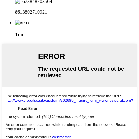
8613802710921
Топ