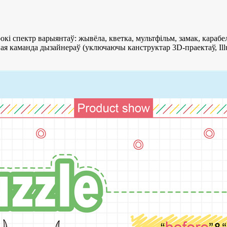
кі спектр варыянтаў: жывёла, кветка, мультфільм, замак, карабел
ая каманда дызайнераў (уключаючы канструктар 3D-праектаў, Illu