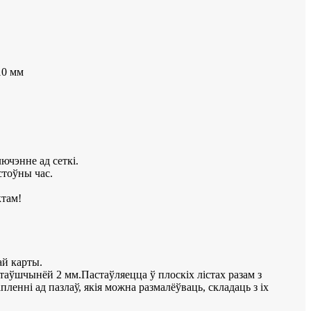
10 мм
ючэнне ад сеткі.
стоўны час.
ктам!
ай карты.
ўшчынёй 2 мм.Пастаўляецца ў плоскіх лістах разам з
ленні ад пазлаў, якія можна размалёўваць, складаць з іх