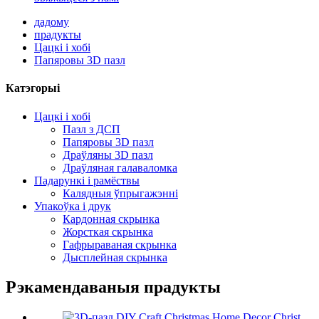
дадому
прадукты
Цацкі і хобі
Папяровы 3D пазл
Катэгорыі
Цацкі і хобі
Пазл з ДСП
Папяровы 3D пазл
Драўляны 3D пазл
Драўляная галаваломка
Падарункі і рамёствы
Калядныя ўпрыгажэнні
Упакоўка і друк
Кардонная скрынка
Жорсткая скрынка
Гафрыраваная скрынка
Дысплейная скрынка
Рэкамендаваныя прадукты