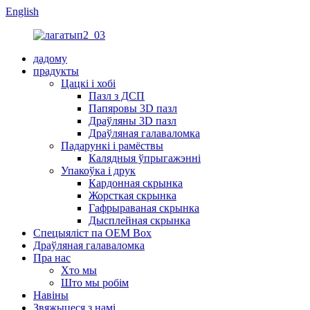
English
дадому
прадукты
Цацкі і хобі
Пазл з ДСП
Папяровы 3D пазл
Драўляны 3D пазл
Драўляная галаваломка
Падарункі і рамёствы
Калядныя ўпрыгажэнні
Упакоўка і друк
Кардонная скрынка
Жорсткая скрынка
Гафрыраваная скрынка
Дысплейная скрынка
Спецыяліст па OEM Box
Драўляная галаваломка
Пра нас
Хто мы
Што мы робім
Навіны
Звяжыцеся з намі