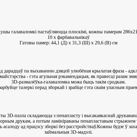
кушы галаваломкі пастаўляюцца плоскімі, кожны памерам 286x2
10 х фарбавальнікаў
Гатовы памер: 44,1 (Д) х 31,3 (Ш) х 29,6 (В) см
д дарадцаў па выхаванню дзяцей улюбёная крылатая фраза - адкл
 майстэрства - гэта агульная рэкамендацыя, як правесці разам змя
3D-размалёўка-галаваломка можа быць такім сродкам.
арбуйце талеркі перад зборкай і зрабіце гэта сваім уласным прае
ы 3D-пазла складаюцца з пенапласту і высакаякаснай друкаван
орным друкам, а потым ламініраваны пенапластавым стрыжнем та
асалоду ад працэсу зборкі без расстройстваў.Кожны будзе ў захап
займальныя 3D-мадэлі.