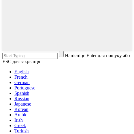
Націсніце Enter для пошуку або
ESC для закрыцця
English
French
German
Portuguese
Spanish
Russian
Japanese
Korean
Arabic
Irish
Greek
Turkish