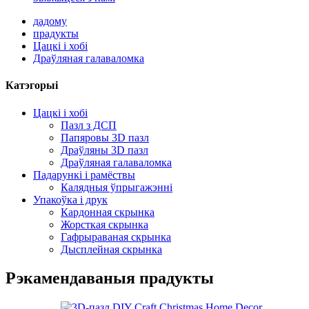
дадому
прадукты
Цацкі і хобі
Драўляная галаваломка
Катэгорыі
Цацкі і хобі
Пазл з ДСП
Папяровы 3D пазл
Драўляны 3D пазл
Драўляная галаваломка
Падарункі і рамёствы
Калядныя ўпрыгажэнні
Упакоўка і друк
Кардонная скрынка
Жорсткая скрынка
Гафрыраваная скрынка
Дысплейная скрынка
Рэкамендаваныя прадукты