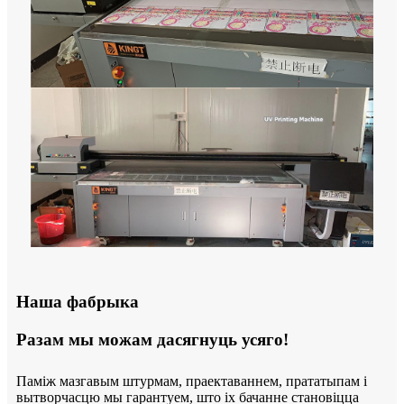
Наша фабрыка
Разам мы можам дасягнуць усяго!
Паміж мазгавым штурмам, праектаваннем, прататыпам і
вытворчасцю мы гарантуем, што іх бачанне становіцца