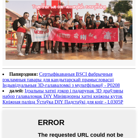
Папярэдняя:
Сертыфікаваныя BSCI фабрычныя
рэкламныя тавары для кандытарскай прамысловасці
Індывідуальныя 3D-галаваломкі з мультфільмаў - P0208
далей:
Ідэальны хатні дэкор і падарунак 3D драўляны
набор галаваломак DIY Мініяцюрны хатні кніжны куток
Кніжная паліца Ўстаўка DIY Падстаўкі для кніг - L0305P