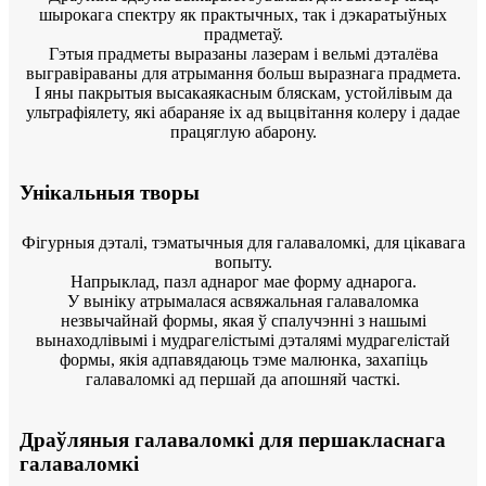
шырокага спектру як практычных, так і дэкаратыўных
прадметаў.
Гэтыя прадметы выразаны лазерам і вельмі дэталёва
выгравіраваны для атрымання больш выразнага прадмета.
І яны пакрытыя высакаякасным бляскам, устойлівым да
ультрафіялету, які абараняе іх ад выцвітання колеру і дадае
працяглую абарону.
Унікальныя творы
Фігурныя дэталі, тэматычныя для галаваломкі, для цікавага
вопыту.
Напрыклад, пазл аднарог мае форму аднарога.
У выніку атрымалася асвяжальная галаваломка
незвычайнай формы, якая ў спалучэнні з нашымі
вынаходлівымі і мудрагелістымі дэталямі мудрагелістай
формы, якія адпавядаюць тэме малюнка, захапіць
галаваломкі ад першай да апошняй часткі.
Драўляныя галаваломкі для першакласнага
галаваломкі