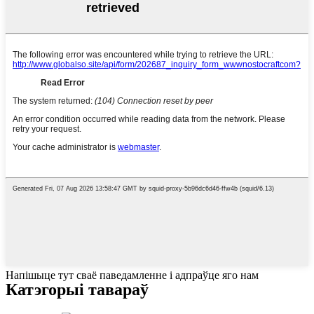
Напішыце тут сваё паведамленне і адпраўце яго нам
Катэгорыі тавараў