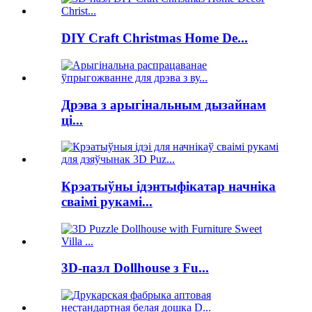
DIY Craft Christmas Home De...
Дрэва з арыгінальным дызайнам
ці...
Крэатыўны ідэнтыфікатар начніка
сваімі рукамі...
3D-пазл Dollhouse з Fu...