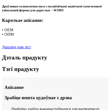
Драўляная галаваломка-пазл з маляўнічымі жывёламі-хамелеонамі
унікальнай формы для дарослых – W1003
Кароткае апісанне:
• OEM
• ODM
Дашліце нам ліст
Дэталь прадукту
Тэгі прадукту
Апісанне
Зрабіце нешта цудоўнае з дрэва
Драўніна здаўна выкарыстоўвалася для вытворчасці