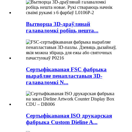
Вытворца 3D-драўлянай
галаваломкі робіць нешта...
Сертыфікаваная FSC фабрыка
вырабляе пенапластавыя 3D-
галаваломкі N...
Сертыфікаваная ISO друкарская
фабрыка Custom Dieline A...