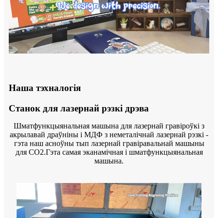
Наша тэхналогія
Станок для лазернай рэзкі дрэва
Шматфункцыянальная машына для лазернай гравіроўкі з
акрылавай драўніны і МДФ з неметалічнай лазернай рэзкі -
гэта наш асноўны тып лазернай гравіравальнай машыны
для CO2.Гэта самая эканамічная і шматфункцыянальная
машына.