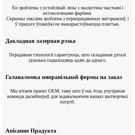
Ён зроблены з устойлівай ліпы з экалагічна чыстымі і
нетоксичными фарбамі.
Скрынка таксама зроблена з перапрацаваных матэрыялаў, і
ў працэсе ўпакоўкі не выкарыстоўваецца пластык.
Дакладная лазерная рэзка
Перадавыя тэхналогіі гарантуюць, што складаныя дэталі
ідэальна падыходзяць адзін да аднаго.
Галаваломка няправільнай формы на заказ
Мы вітаем праект OEM, таму што ў нас ёсць унутраная
каманда дызайнераў для задавальнення вашых вытворчых
патрэб.
Апісанне Прадукта