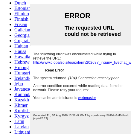
Dutch
Estonian
Filipino
Finnish
Frisian
Galician
Georgian
Gujarati
Haitian
Hausa
Hawaiian
Hebrew
Hmong
Hungarian
Icelandic
Igbo
Javanese
Kannada
Kazakh
Khmer
Kurdish
Kyrgyz
Latin
Latvian
Lithuanian