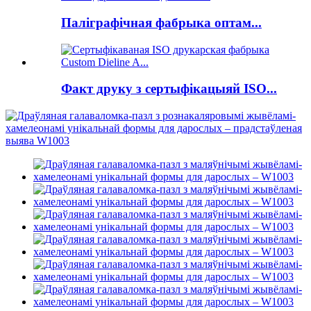
Паліграфічная фабрыка оптам...
Факт друку з сертыфікацыяй ISO...