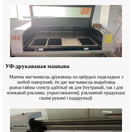
УФ-друкаваная машына
Маючы магчымасць друкаваць на цвёрдых падкладках з
любой паверхняй, ён дае магчымасць вырабляць
разнастайны спектр адбіткаў як для ўнутранай, так і для
вонкавай рэкламы, упрыгожванняў, рэкламнай прадукцыі
сваімі рукамі і падарункаў.