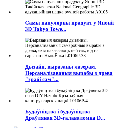
Самы папулярны прадукт у Японіі
3D Tokyo Towe...
Дызайн, выразаны лазерам.
Персаналізаваныя вырабы з дрэва
"зрабі сам"...
Будаўніцтва і будаўніцтва
Драўляная 3D-галаваломка D...