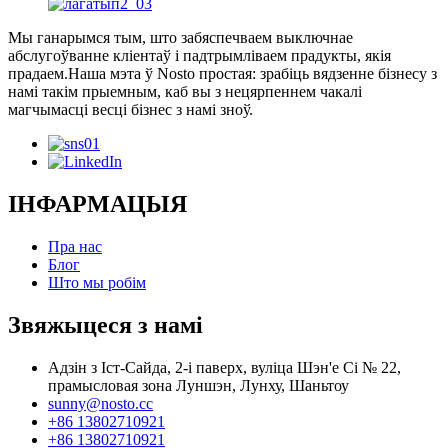
Мы ганарымся тым, што забяспечваем выключнае
абслугоўванне кліентаў і падтрымліваем прадукты, якія
прадаем.Наша мэта ў Nosto простая: зрабіць вядзенне бізнесу з
намі такім прыемным, каб вы з нецярпеннем чакалі
магчымасці весці бізнес з намі зноў.
ІНФАРМАЦЫЯ
Пра нас
Блог
Што мы робім
Звяжыцеся з намі
Адзін з Іст-Сайда, 2-і паверх, вуліца Шэн'е Сі № 22,
прамысловая зона Луншэн, Лунху, Шаньтоу
sunny@nosto.cc
+86 13802710921
+86 13802710921