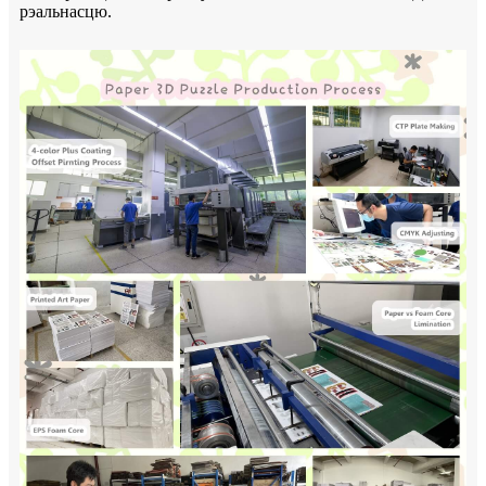
рэальнасцю.