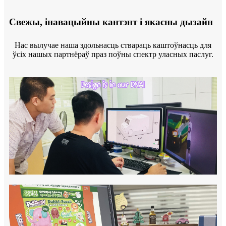
Свежы, інавацыйны кантэнт і якасны дызайн
Нас вылучае наша здольнасць ствараць каштоўнасць для
ўсіх нашых партнёраў праз поўны спектр уласных паслуг.