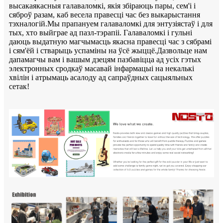
высакаякасныя галаваломкі, якія збіраюць пары, сем'і і
сяброў разам, каб весела правесці час без выкарыстання
тэхналогій.Мы прапануем галаваломкі для энтузіястаў і для
тых, хто выйграе ад пазл-тэрапіі. Галаваломкі і гульні
даюць выдатную магчымасць якасна правесці час з сябрамі
і сям'ёй і стварыць успаміны на ўсё жыццё.Дазвольце нам
дапамагчы вам і вашым дзецям пазбавіцца ад усіх гэтых
электронных сродкаў масавай інфармацыі на некалькі
хвілін і атрымаць асалоду ад сапраўдных сацыяльных
сетак!