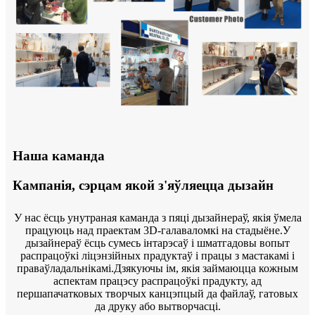
Наша каманда
Кампанія, сэрцам якой з'яўляецца дызайн
У нас ёсць унутраная каманда з пяці дызайнераў, якія ўмела
працуюць над праектам 3D-галаваломкі на стадыёне.У
дызайнераў ёсць сумесь інтарэсаў і шматгадовы вопыт
распрацоўкі ліцэнзійных прадуктаў і працы з мастакамі і
праваўладальнікамі.Дзякуючы ім, якія займаюцца кожным
аспектам працэсу распрацоўкі прадукту, ад
першапачатковых творчых канцэпцый да файлаў, гатовых
да друку або вытворчасці.