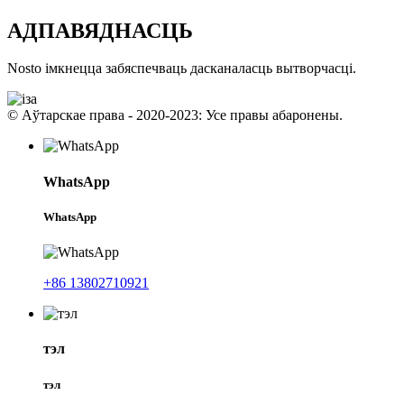
АДПАВЯДНАСЦЬ
Nosto імкнецца забяспечваць дасканаласць вытворчасці.
© Аўтарскае права - 2020-2023: Усе правы абаронены.
WhatsApp
WhatsApp
+86 13802710921
тэл
тэл