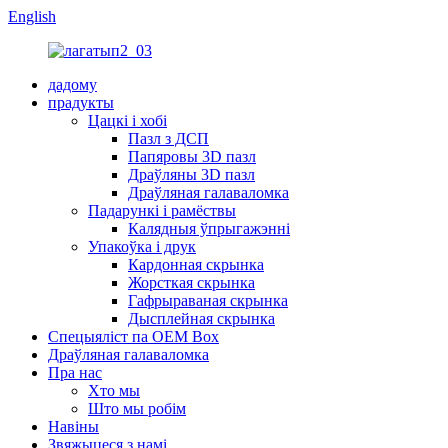
English
дадому
прадукты
Цацкі і хобі
Пазл з ДСП
Папяровы 3D пазл
Драўляны 3D пазл
Драўляная галаваломка
Падарункі і рамёствы
Калядныя ўпрыгажэнні
Упакоўка і друк
Кардонная скрынка
Жорсткая скрынка
Гафрыраваная скрынка
Дысплейная скрынка
Спецыяліст па OEM Box
Драўляная галаваломка
Пра нас
Хто мы
Што мы робім
Навіны
Звяжыцеся з намі